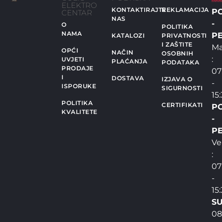
ELEKTRO
KONTAKTIRAJTE
REKLAMACIJA
P
CENTAR
NAS
-
O
POLITIKA
NAMA
PE
KATALOZI
PRIVATNOSTI
I ZAŠTITE
Ma
OPĆI
NAČIN
OSOBNIH
:
UVJETI
PLAĆANJA
PODATAKA
PRODAJE
07
I
DOSTAVA
IZJAVA O
-
ISPORUKE
SIGURNOSTI
15
POLITIKA
CERTIFIKATI
P
KVALITETE
-
PE
Ve
:
07
-
15
SU
08