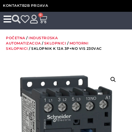
KONTAKT
B2B PRIJAVA
0
POČETNA
/
INDUSTRIJSKA
AUTOMATIZACIJA
/
SKLOPNICI
/
MOTORNI
SKLOPNICI
/ SKLOPNIK K 12A 3P+NO VIS 230VAC