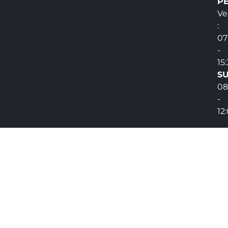
PE
Ve
:
07
-
15
SU
08
-
12