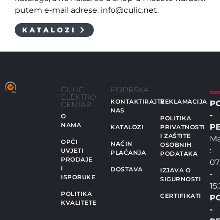
putem e-mail adrese: info@culic.net.
KATALOZI
ČULIĆ
PODRŠKA
ELEKTRO
KONTAKTIRAJTE
REKLAMACIJA
P
CENTAR
NAS
-
O
POLITIKA
NAMA
PE
KATALOZI
PRIVATNOSTI
I ZAŠTITE
Ma
OPĆI
NAČIN
OSOBNIH
:
UVJETI
PLAĆANJA
PODATAKA
PRODAJE
07
I
DOSTAVA
IZJAVA O
-
ISPORUKE
SIGURNOSTI
15
POLITIKA
CERTIFIKATI
P
KVALITETE
-