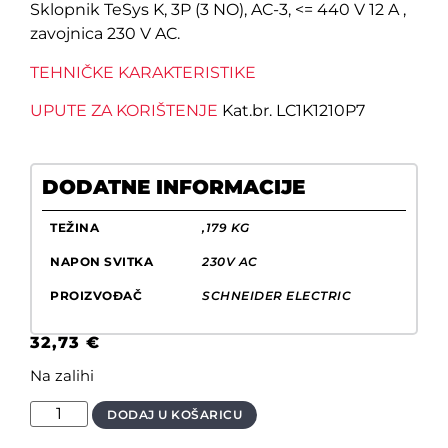
Sklopnik TeSys K, 3P (3 NO), AC-3, <= 440 V 12 A ,
zavojnica 230 V AC.
TEHNIČKE KARAKTERISTIKE
UPUTE ZA KORIŠTENJE
Kat.br. LC1K1210P7
DODATNE INFORMACIJE
TEŽINA
,179 KG
NAPON SVITKA
230V AC
PROIZVOĐAČ
SCHNEIDER ELECTRIC
32,73
€
Na zalihi
DODAJ U KOŠARICU