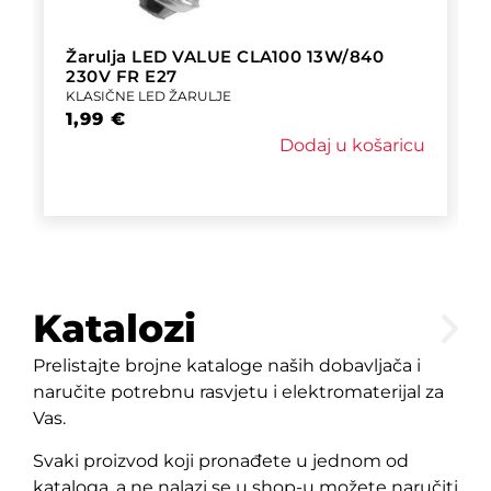
Žarulja LED VALUE CLA100 13W/840
230V FR E27
KLASIČNE LED ŽARULJE
1,99
€
Dodaj u košaricu
Katalozi
Prelistajte brojne kataloge naših dobavljača i
naručite potrebnu rasvjetu i elektromaterijal za
Vas.
Svaki proizvod koji pronađete u jednom od
kataloga, a ne nalazi se u shop-u možete naručiti