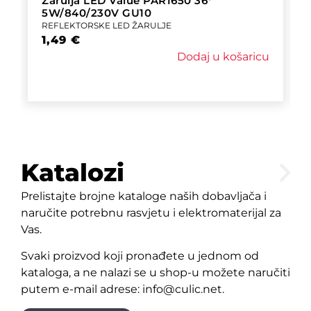
Žarulja LED Value PAR1650 36°
5W/840/230V GU10
REFLEKTORSKE LED ŽARULJE
1,49
€
Dodaj u košaricu
Katalozi
Prelistajte brojne kataloge naših dobavljača i
naručite potrebnu rasvjetu i elektromaterijal za
Vas.
Svaki proizvod koji pronađete u jednom od
kataloga, a ne nalazi se u shop-u možete naručiti
putem e-mail adrese: info@culic.net.