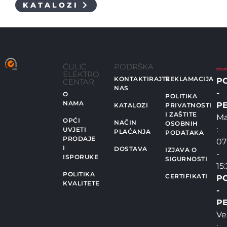
KATALOZI
ČULIĆ
PODRŠKA
ELEKTRO
KONTAKTIRAJTE
REKLAMACIJA
P
CENTAR
NAS
-
O
POLITIKA
NAMA
PE
KATALOZI
PRIVATNOSTI
I ZAŠTITE
Ma
OPĆI
NAČIN
OSOBNIH
:
UVJETI
PLAĆANJA
PODATAKA
PRODAJE
07
I
DOSTAVA
IZJAVA O
-
ISPORUKE
SIGURNOSTI
15
POLITIKA
CERTIFIKATI
P
KVALITETE
-
PE
Ve
: