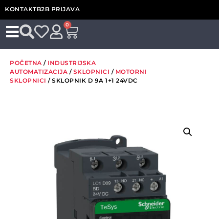
KONTAKT
B2B PRIJAVA
0
POČETNA
/
INDUSTRIJSKA
AUTOMATIZACIJA
/
SKLOPNICI
/
MOTORNI
SKLOPNICI
/ SKLOPNIK D 9A 1+1 24VDC