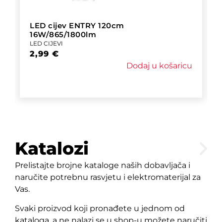
LED cijev ENTRY 120cm
16W/865/1800lm
LED CIJEVI
2,99
€
Dodaj u košaricu
Katalozi
Prelistajte brojne kataloge naših dobavljača i
naručite potrebnu rasvjetu i elektromaterijal za
Vas.
Svaki proizvod koji pronađete u jednom od
kataloga, a ne nalazi se u shop-u možete naručiti