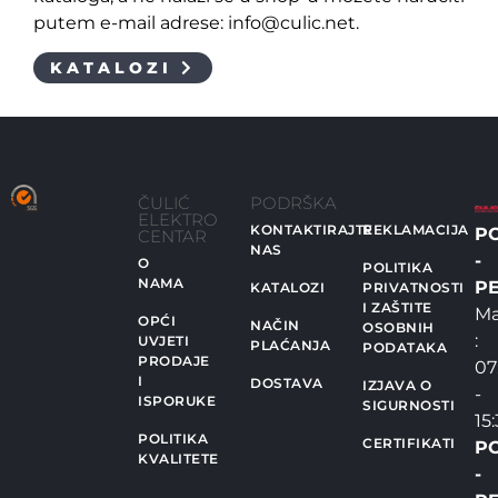
putem e-mail adrese: info@culic.net.
KATALOZI
ČULIĆ
PODRŠKA
ELEKTRO
KONTAKTIRAJTE
REKLAMACIJA
P
CENTAR
NAS
-
O
POLITIKA
NAMA
PE
KATALOZI
PRIVATNOSTI
I ZAŠTITE
Ma
OPĆI
NAČIN
OSOBNIH
:
UVJETI
PLAĆANJA
PODATAKA
PRODAJE
07
I
DOSTAVA
IZJAVA O
-
ISPORUKE
SIGURNOSTI
15
POLITIKA
CERTIFIKATI
P
KVALITETE
-