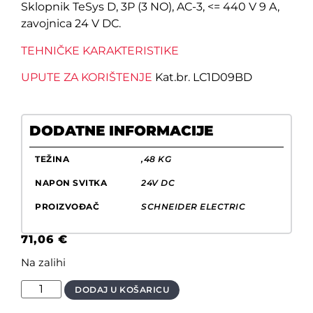
Sklopnik TeSys D, 3P (3 NO), AC-3, <= 440 V 9 A,
zavojnica 24 V DC.
TEHNIČKE KARAKTERISTIKE
UPUTE ZA KORIŠTENJE
Kat.br. LC1D09BD
DODATNE INFORMACIJE
TEŽINA
,48 KG
NAPON SVITKA
24V DC
PROIZVOĐAČ
SCHNEIDER ELECTRIC
71,06
€
Na zalihi
DODAJ U KOŠARICU