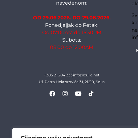
navedenom:
el
Sv
OD 29.06.2026. DO 29.08.2026.
ka
Ponedjeljak do Petak:
na
Od 07:00AM do 15:30PM
in
Subota:
08:00 do 12:00AM
+385 21 204 333
info@culic.net
Ul. Petra Hektorovića 31, 21210, Solin