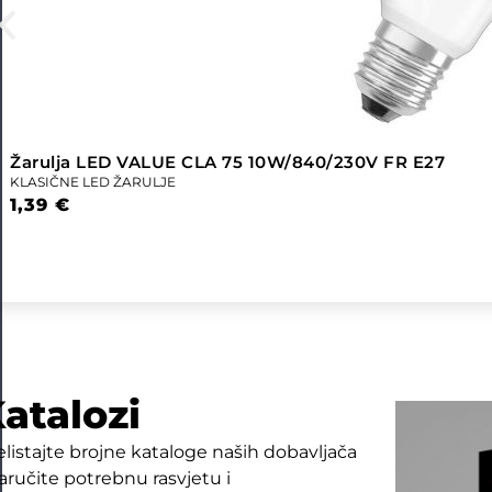
Žarulja LED VALUE CLA 75 10W/840/230V FR E27
KLASIČNE LED ŽARULJE
1,39
€
atalozi
elistajte brojne kataloge naših dobavljača
naručite potrebnu rasvjetu i