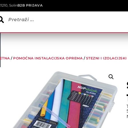
1210, Solin
B2B PRIJAVA
ETNA
/
POMOĆNA INSTALACIJSKA OPREMA
/
STEZNI I IZOLACIJSK