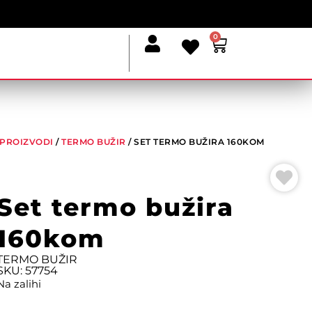
0
I PROIZVODI
/
TERMO BUŽIR
/ SET TERMO BUŽIRA 160KOM
Set termo bužira
160kom
TERMO BUŽIR
SKU: 57754
Na zalihi