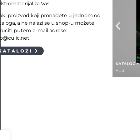
ektromaterijal za Vas.
aki proizvod koji pronađete u jednom od
taloga, a ne nalazi se u shop-u možete
ručiti putem e-mail adrese:
fo@culic.net.
KATALOZI
KATALOG 
Alati