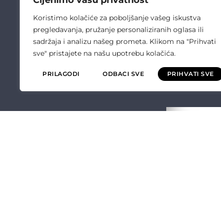
Cijenimo vašu privatnost
Koristimo kolačiće za poboljšanje vašeg iskustva
pregledavanja, pružanje personaliziranih oglasa ili
sadržaja i analizu našeg prometa. Klikom na "Prihvati
sve" pristajete na našu upotrebu kolačića.
PRILAGODI
ODBACI SVE
PRIHVATI SVE
ČULIĆ ELEKT
O NAMA
OPĆI UVJETI P
POLITIKA KVALI