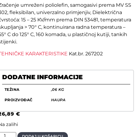
Zračenje umreženi poliolefin, samogasivi prema MV SS
302, fleksibilan, univerzalno primjenjiv, Dielektrična
čvrstoća: 15 – 25 KV/mm prema DIN 53481, temperatura
skupljanja > 70° C, kontinuirana radna temperatura –
55° C do 125° C, 160 komada, u plastičnoj kutiji, tankih
stijenki.
TEHNIČKE KARAKTERISTIKE
Kat.br. 267202
DODATNE INFORMACIJE
TEŽINA
,06 KG
PROIZVOĐAČ
HAUPA
26,89
€
Na zalihi
DODAJ U KOŠARICU