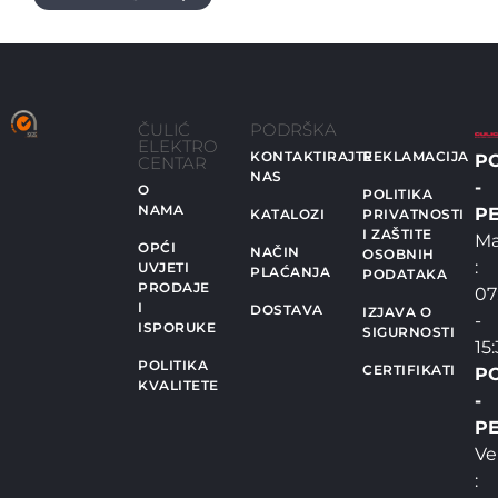
ČULIĆ
PODRŠKA
ELEKTRO
KONTAKTIRAJTE
REKLAMACIJA
P
CENTAR
NAS
-
O
POLITIKA
NAMA
PE
KATALOZI
PRIVATNOSTI
I ZAŠTITE
Ma
OPĆI
NAČIN
OSOBNIH
:
UVJETI
PLAĆANJA
PODATAKA
PRODAJE
07
I
DOSTAVA
IZJAVA O
-
ISPORUKE
SIGURNOSTI
15
POLITIKA
CERTIFIKATI
P
KVALITETE
-
PE
Ve
: