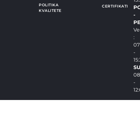
POLITIKA
CERTIFIKATI
P
KVALITETE
-
PE
Ve
:
07
-
15
SU
08
-
12