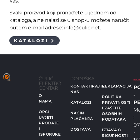
Vas.
Svaki proizvod koji pronađete u jednom od
kataloga, a ne nalazi se u shop-u možete naručiti
putem e-mail adrese: info@culic.net.
KATALOZI
ČULIĆ
PODRŠKA
ELEKTRO
KONTAKTIRAJTE
REKLAMACIJA
P
CENTAR
NAS
-
O
POLITIKA
NAMA
PE
KATALOZI
PRIVATNOSTI
I ZAŠTITE
Ma
OPĆI
NAČIN
OSOBNIH
:
UVJETI
PLAĆANJA
PODATAKA
PRODAJE
07
I
DOSTAVA
IZJAVA O
-
ISPORUKE
SIGURNOSTI
15