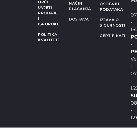
Ma
OPĆI
NAČIN
OSOBNIH
:
UVJETI
PLAĆANJA
PODATAKA
PRODAJE
07
I
DOSTAVA
IZJAVA O
-
ISPORUKE
SIGURNOSTI
15
POLITIKA
CERTIFIKATI
P
KVALITETE
-
PE
Ve
:
07
-
15
SU
08
-
12