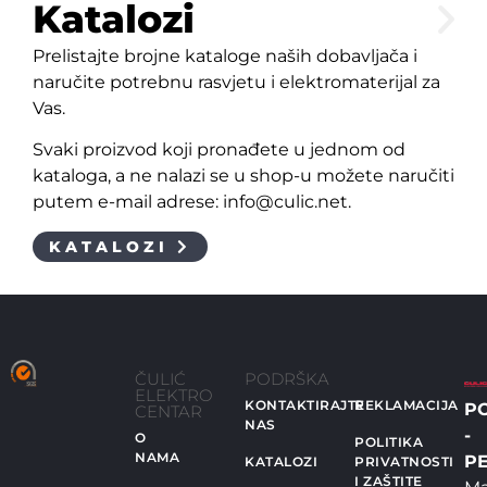
Katalozi
Prelistajte brojne kataloge naših dobavljača i
naručite potrebnu rasvjetu i elektromaterijal za
Vas.
Svaki proizvod koji pronađete u jednom od
kataloga, a ne nalazi se u shop-u možete naručiti
putem e-mail adrese: info@culic.net.
KATALOZI
ČULIĆ
PODRŠKA
ELEKTRO
KONTAKTIRAJTE
REKLAMACIJA
P
CENTAR
NAS
-
O
POLITIKA
NAMA
PE
KATALOZI
PRIVATNOSTI
I ZAŠTITE