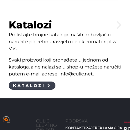
Katalozi
Prelistajte brojne kataloge naših dobavljača i
naručite potrebnu rasvjetu i elektromaterijal za
Vas.
Svaki proizvod koji pronađete u jednom od
kataloga, a ne nalazi se u shop-u možete naručiti
putem e-mail adrese: info@culic.net.
KATALOZI
ČULIĆ
PODRŠKA
ELEKTRO
KONTAKTIRAJTE
REKLAMACIJA
P
CENTAR