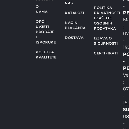
NAS
-
O
POLITIKA
NAMA
PE
KATALOZI
PRIVATNOSTI
I ZAŠTITE
Ma
OPĆI
NAČIN
OSOBNIH
:
UVJETI
PLAĆANJA
PODATAKA
PRODAJE
07
I
DOSTAVA
IZJAVA O
-
ISPORUKE
SIGURNOSTI
15
POLITIKA
CERTIFIKATI
P
KVALITETE
-
PE
Ve
:
07
-
15
SU
08
-