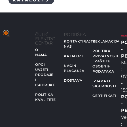
KATALOZI
ČULIĆ
PODRŠKA
ELEKTRO
KONTAKTIRAJTE
REKLAMACIJA
P
CENTAR
NAS
-
O
POLITIKA
NAMA
PE
KATALOZI
PRIVATNOSTI
I ZAŠTITE
Ma
OPĆI
NAČIN
OSOBNIH
:
UVJETI
PLAĆANJA
PODATAKA
PRODAJE
07
I
DOSTAVA
IZJAVA O
-
ISPORUKE
SIGURNOSTI
15
POLITIKA
CERTIFIKATI
P
KVALITETE
-
PE
Ve
: