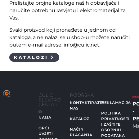
Prelistajte brojne kataloge naših dobavljača i
naručite potrebnu rasvjetu i elektromaterijal za
Vas.
Svaki proizvod koji pronađete u jednom od
kataloga, a ne nalazi se u shop-u možete naručiti
putem e-mail adrese: info@culic.net.
KATALOZI
ČULIĆ
PODRŠKA
ELEKTRO
KONTAKTIRAJTE
REKLAMACIJA
P
CENTAR
NAS
-
O
POLITIKA
NAMA
PE
KATALOZI
PRIVATNOSTI
I ZAŠTITE
Ma
OPĆI
NAČIN
OSOBNIH
:
UVJETI
PLAĆANJA
PODATAKA