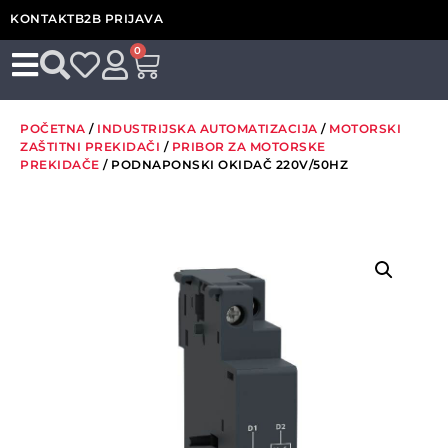
KONTAKT
B2B PRIJAVA
0
POČETNA
/
INDUSTRIJSKA AUTOMATIZACIJA
/
MOTORSKI
ZAŠTITNI PREKIDAČI
/
PRIBOR ZA MOTORSKE
PREKIDAČE
/ PODNAPONSKI OKIDAČ 220V/50HZ