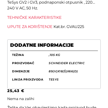
TeSys GV2 i GV3, podnaponski otpusnik , 220…
240 V AC, 50 Hz.
TEHNIČKE KARAKTERISTIKE
UPUTE ZA KORIŠTENJE
Kat.br. GVAU225
DODATNE INFORMACIJE
TEŽINA
,105 KG
PROIZVOĐAČ
SCHNEIDER ELECTRIC
DIMENZIJE
89(V)X18(Š)X66(D)
LINIJA PROIZVODA
TESYS
25,43
€
Nema na zalihi
Želite da Vas obavijestimo kada proizvod bude