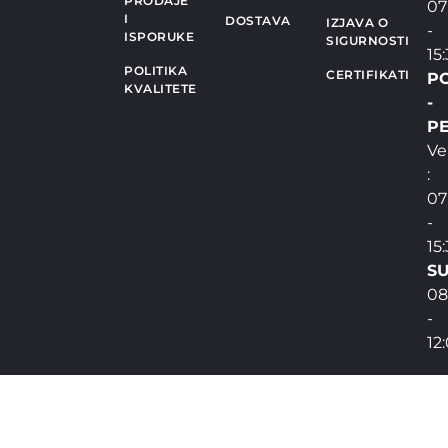
PRODAJE
07
I
DOSTAVA
IZJAVA O
-
ISPORUKE
SIGURNOSTI
15
POLITIKA
CERTIFIKATI
P
KVALITETE
-
PE
Ve
:
07
-
15
SU
08
-
12