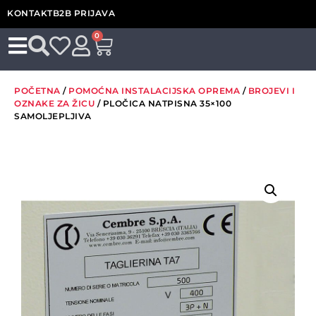
KONTAKT
B2B PRIJAVA
0
POČETNA
/
POMOĆNA INSTALACIJSKA OPREMA
/
BROJEVI I
OZNAKE ZA ŽICU
/ PLOČICA NATPISNA 35×100
SAMOLJEPLJIVA