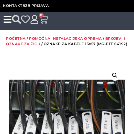
KONTAKT
B2B PRIJAVA
0
POČETNA
/
POMOĆNA INSTALACIJSKA OPREMA
/
BROJEVI I
OZNAKE ZA ŽICU
/ OZNAKE ZA KABELE 13×57 (MG-ETF 64192)