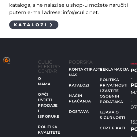
kataloga, a ne nalazi se u shop-u možete naručiti
putem e-mail adrese: info@culic.net.
KATALOZI
ČULIĆ
PODRŠKA
ELEKTRO
KONTAKTIRAJTE
REKLAMACIJA
P
CENTAR
NAS
-
O
POLITIKA
NAMA
PE
KATALOZI
PRIVATNOSTI
I ZAŠTITE
Ma
OPĆI
NAČIN
OSOBNIH
:
UVJETI
PLAĆANJA
PODATAKA
PRODAJE
07
I
DOSTAVA
IZJAVA O
-
ISPORUKE
SIGURNOSTI
15
POLITIKA
CERTIFIKATI
P
KVALITETE
-