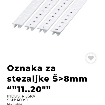
Oznaka za
stezaljke Š>8mm
“”11..20″”
INDUSTRIJSKA
SKU: 40991
Na zalihi