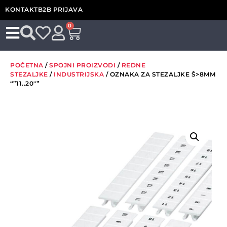
KONTAKT
B2B PRIJAVA
0
POČETNA
/
SPOJNI PROIZVODI
/
REDNE
STEZALJKE
/
INDUSTRIJSKA
/ OZNAKA ZA STEZALJKE Š>8MM
“”11..20″”