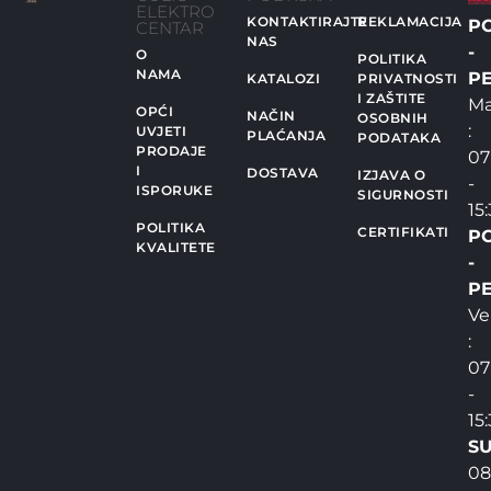
ELEKTRO
KONTAKTIRAJTE
REKLAMACIJA
P
CENTAR
NAS
-
O
POLITIKA
NAMA
PE
KATALOZI
PRIVATNOSTI
I ZAŠTITE
Ma
OPĆI
NAČIN
OSOBNIH
:
UVJETI
PLAĆANJA
PODATAKA
PRODAJE
07
I
DOSTAVA
IZJAVA O
-
ISPORUKE
SIGURNOSTI
15
POLITIKA
CERTIFIKATI
P
KVALITETE
-
PE
Ve
:
07
-
15
SU
08