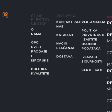
ČULIĆ
PODRŠKA
ELEKTRO
KONTAKTIRAJTE
REKLAMACIJA
P
CENTAR
NAS
-
O
POLITIKA
NAMA
PE
KATALOZI
PRIVATNOSTI
I ZAŠTITE
Ma
OPĆI
NAČIN
OSOBNIH
:
UVJETI
PLAĆANJA
PODATAKA
PRODAJE
07
I
DOSTAVA
IZJAVA O
-
ISPORUKE
SIGURNOSTI
15
POLITIKA
CERTIFIKATI
P
KVALITETE
-
PE
Ve
:
07
-