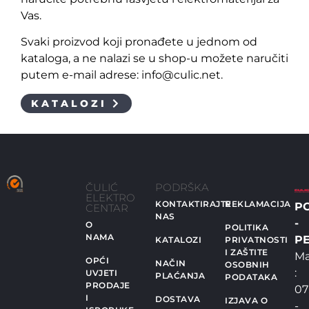
Vas.
Svaki proizvod koji pronađete u jednom od
kataloga, a ne nalazi se u shop-u možete naručiti
putem e-mail adrese: info@culic.net.
KATALOZI
ČULIĆ
PODRŠKA
ELEKTRO
KONTAKTIRAJTE
REKLAMACIJA
P
CENTAR
NAS
-
O
POLITIKA
NAMA
PE
KATALOZI
PRIVATNOSTI
I ZAŠTITE
Ma
OPĆI
NAČIN
OSOBNIH
:
UVJETI
PLAĆANJA
PODATAKA
PRODAJE
07
I
DOSTAVA
IZJAVA O
-