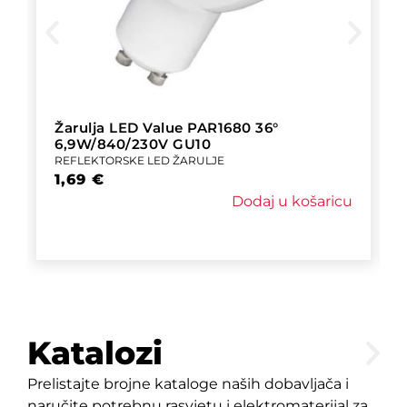
Žarulja LED Value PAR1680 36°
6,9W/840/230V GU10
REFLEKTORSKE LED ŽARULJE
1,69
€
Dodaj u košaricu
Katalozi
Prelistajte brojne kataloge naših dobavljača i
naručite potrebnu rasvjetu i elektromaterijal za