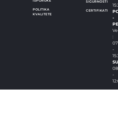
ISPORUKE
SIGURNOSTI
15
POLITIKA
CERTIFIKATI
P
KVALITETE
-
PE
Ve
:
07
-
15
SU
08
-
12