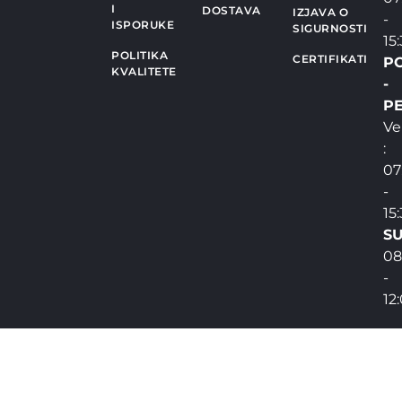
I
DOSTAVA
IZJAVA O
-
ISPORUKE
SIGURNOSTI
15
POLITIKA
CERTIFIKATI
P
KVALITETE
-
PE
Ve
:
07
-
15
SU
08
-
12