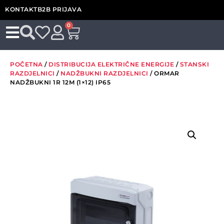
KONTAKT
B2B PRIJAVA
0
POČETNA
/
DISTRIBUCIJA ELEKTRIČNE ENERGIJE
/
STANSKI
RAZDJELNICI
/
NADŽBUKNI RAZDJELNICI
/ ORMAR
NADŽBUKNI 1R 12M (1×12) IP65