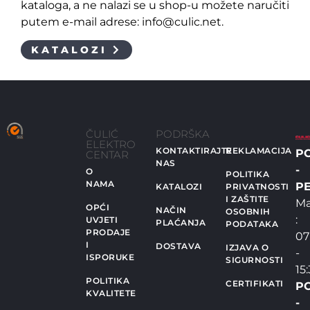
kataloga, a ne nalazi se u shop-u možete naručiti
putem e-mail adrese: info@culic.net.
KATALOZI
ČULIĆ
PODRŠKA
ELEKTRO
KONTAKTIRAJTE
REKLAMACIJA
P
CENTAR
NAS
-
O
POLITIKA
NAMA
PE
KATALOZI
PRIVATNOSTI
I ZAŠTITE
Ma
OPĆI
NAČIN
OSOBNIH
:
UVJETI
PLAĆANJA
PODATAKA
PRODAJE
07
I
DOSTAVA
IZJAVA O
-
ISPORUKE
SIGURNOSTI
15
POLITIKA
CERTIFIKATI
P
KVALITETE
-