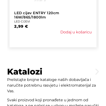
LED cijev ENTRY 120cm
16W/865/1800lm
LED CIJEVI
2,99
€
Dodaj u košaricu
Katalozi
Prelistajte brojne kataloge naših dobavljača i
naručite potrebnu rasvjetu i elektromaterijal za
Vas.
Svaki proizvod koji pronađete u jednom od
kataloga, a ne nalazi se u shop-u možete naručiti