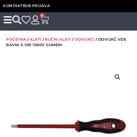
KONTAKT
B2B PRIJAVA
0
POČETNA
/
ALATI
/
RUČNI ALATI
/
ODVIJAČI
/ ODVIJAČ VDE
RAVNI 3-100 1000V GUMENI