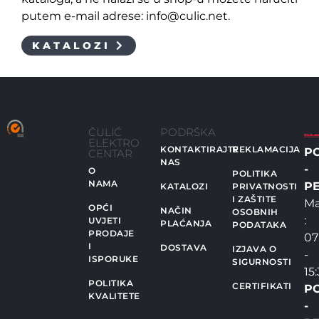
putem e-mail adrese: info@culic.net.
KATALOZI
ČULIĆ
PODRŠKA
ELEKTRO
KONTAKTIRAJTE
REKLAMACIJA
P
CENTAR
NAS
-
O
POLITIKA
NAMA
PE
KATALOZI
PRIVATNOSTI
I ZAŠTITE
Ma
OPĆI
NAČIN
OSOBNIH
:
UVJETI
PLAĆANJA
PODATAKA
PRODAJE
07
I
DOSTAVA
IZJAVA O
-
ISPORUKE
SIGURNOSTI
15
POLITIKA
CERTIFIKATI
P
KVALITETE
-