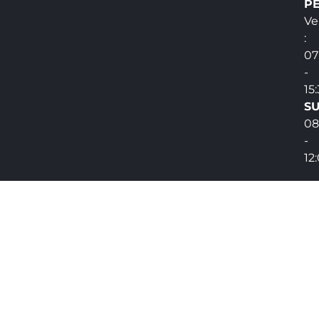
PE
Ve
:
07
-
15
SU
08
-
12