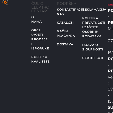
ČULIĆ
PODRŠKA
ELEKTRO
KONTAKTIRAJTE
REKLAMACIJA
P
CENTAR
NAS
-
O
POLITIKA
NAMA
PE
KATALOZI
PRIVATNOSTI
I ZAŠTITE
Ma
OPĆI
NAČIN
OSOBNIH
:
UVJETI
PLAĆANJA
PODATAKA
PRODAJE
07
I
DOSTAVA
IZJAVA O
-
ISPORUKE
SIGURNOSTI
15
POLITIKA
CERTIFIKATI
P
KVALITETE
-
PE
Ve
:
07
-
15
SU