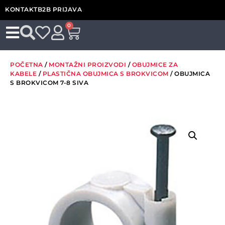
KONTAKT
B2B PRIJAVA
0
POČETNA
/
MONTAŽNI PROIZVODI
/
OBUJMICE ZA
KABELE
/
PLASTIČNA OBUJMICA S BROKVICOM
/ OBUJMICA
S BROKVICOM 7-8 SIVA