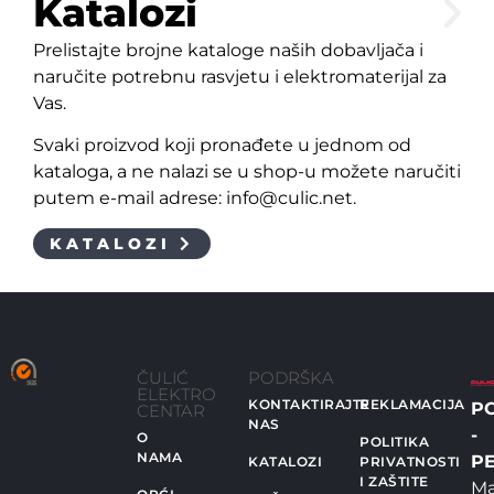
Katalozi
Prelistajte brojne kataloge naših dobavljača i
naručite potrebnu rasvjetu i elektromaterijal za
Vas.
Svaki proizvod koji pronađete u jednom od
kataloga, a ne nalazi se u shop-u možete naručiti
putem e-mail adrese: info@culic.net.
KATALOZI
ČULIĆ
PODRŠKA
ELEKTRO
KONTAKTIRAJTE
REKLAMACIJA
P
CENTAR
NAS
-
O
POLITIKA
NAMA
PE
KATALOZI
PRIVATNOSTI
I ZAŠTITE
Ma