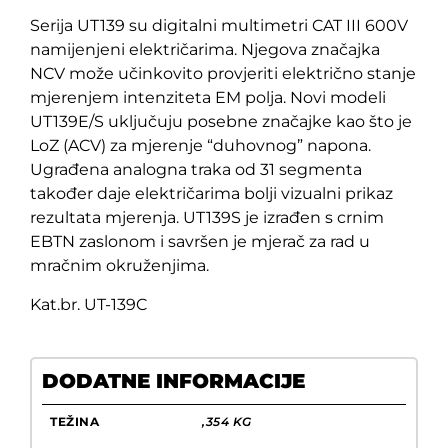
Serija UT139 su digitalni multimetri CAT III 600V
namijenjeni električarima. Njegova značajka
NCV može učinkovito provjeriti električno stanje
mjerenjem intenziteta EM polja. Novi modeli
UT139E/S uključuju posebne značajke kao što je
LoZ (ACV) za mjerenje “duhovnog” napona.
Ugrađena analogna traka od 31 segmenta
također daje električarima bolji vizualni prikaz
rezultata mjerenja. UT139S je izrađen s crnim
EBTN zaslonom i savršen je mjerač za rad u
mračnim okruženjima.
Kat.br. UT-139C
DODATNE INFORMACIJE
TEŽINA
,354 KG