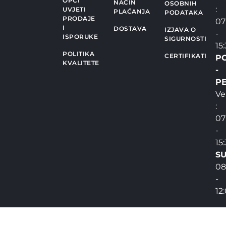
OPĆI
NAČIN
OSOBNIH
:
UVJETI
PLAĆANJA
PODATAKA
PRODAJE
07
I
DOSTAVA
IZJAVA O
-
ISPORUKE
SIGURNOSTI
15
POLITIKA
CERTIFIKATI
P
KVALITETE
-
PE
Ve
:
07
-
15
SU
08
-
12