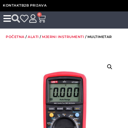
KONTAKT
B2B PRIJAVA
0
POČETNA
/
ALATI
/
MJERNI INSTRUMENTI
/ MULTIMETAR