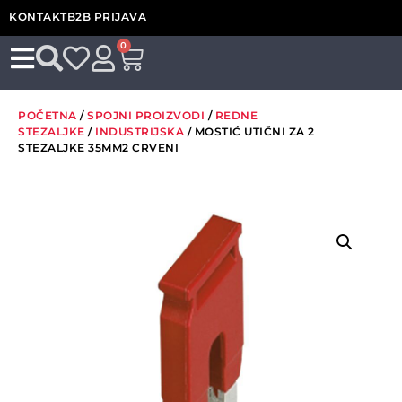
KONTAKT
B2B PRIJAVA
0
POČETNA
/
SPOJNI PROIZVODI
/
REDNE
STEZALJKE
/
INDUSTRIJSKA
/ MOSTIĆ UTIČNI ZA 2
STEZALJKE 35MM2 CRVENI