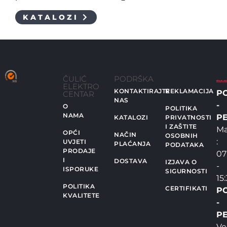
KATALOZI
ČULIĆ
PODRŠKA
ELEKTRO
KONTAKTIRAJTE
REKLAMACIJA
P
CENTAR
NAS
-
O
POLITIKA
NAMA
PE
KATALOZI
PRIVATNOSTI
I ZAŠTITE
Ma
OPĆI
NAČIN
OSOBNIH
:
UVJETI
PLAĆANJA
PODATAKA
PRODAJE
07
I
DOSTAVA
IZJAVA O
-
ISPORUKE
SIGURNOSTI
15
POLITIKA
CERTIFIKATI
P
KVALITETE
-
PE
Ve