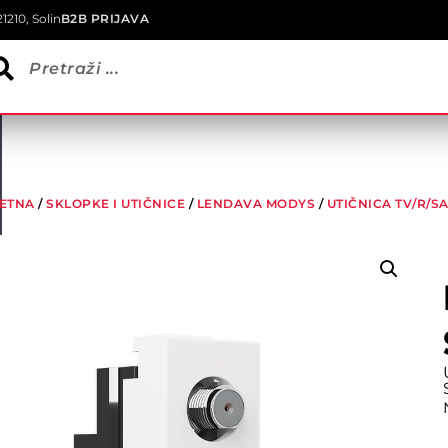
1210, Solin
B2B PRIJAVA
ETNA
/
SKLOPKE I UTIČNICE
/
LENDAVA MODYS
/
UTIČNICA TV/R/S