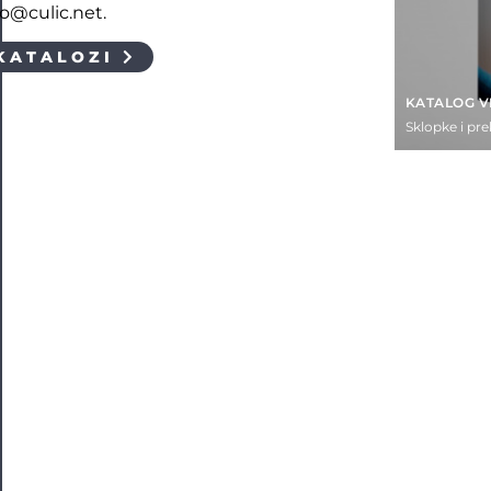
fo@culic.net.
KATALOZI
KATALOG V
Sklopke i pre