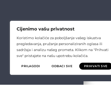
Cijenimo vašu privatnost
Koristimo kolačiće za poboljšanje vašeg iskustva
pregledavanja, pružanje personaliziranih oglasa ili
sadržaja i analizu našeg prometa. Klikom na "Prihvati
sve" pristajete na našu upotrebu kolačića.
PRILAGODI
ODBACI SVE
PRIHVATI SVE
ČULIĆ ELEKT
O NAMA