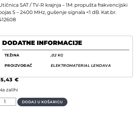
Utičnica SAT / TV-R krajnja – 1M: propušta frakvencijski
pojas 5 – 2400 MHz, gušenje signala <1 dB. Kat.br.
412608
DODATNE INFORMACIJE
TEŽINA
,02 KG
PROIZVOĐAČ
ELEKTROMATERIAL LENDAVA
15,43
€
Na zalihi
DODAJ U KOŠARICU