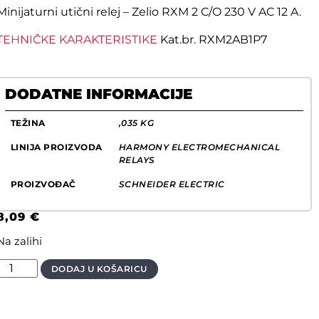
Minijaturni utični relej – Zelio RXM 2 C/O 230 V AC 12 A.
TEHNIČKE KARAKTERISTIKE
Kat.br. RXM2AB1P7
DODATNE INFORMACIJE
TEŽINA
,035 KG
LINIJA PROIZVODA
HARMONY ELECTROMECHANICAL
RELAYS
PROIZVOĐAČ
SCHNEIDER ELECTRIC
8,09
€
Na zalihi
DODAJ U KOŠARICU