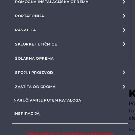
POMOĆNA INSTALACIJSKA OPREMA
PORTAFONIJA
RASVJETA
SKLOPKE I UTIČNICE
SOLARNA OPREMA
SPOJNI PROIZVODI
ZAŠTITA OD GROMA
K
NARUČIVANJE PUTEM KATALOGA
Pr
i 
INSPIRACIJA
el
Sv
OBAVIJEST O RADNOM VREMENU