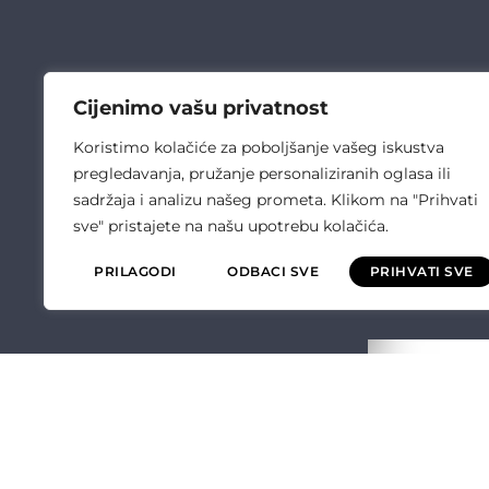
Cijenimo vašu privatnost
Koristimo kolačiće za poboljšanje vašeg iskustva
pregledavanja, pružanje personaliziranih oglasa ili
sadržaja i analizu našeg prometa. Klikom na "Prihvati
sve" pristajete na našu upotrebu kolačića.
PRILAGODI
ODBACI SVE
PRIHVATI SVE
ČULIĆ ELEKT
O NAMA
OPĆI UVJETI P