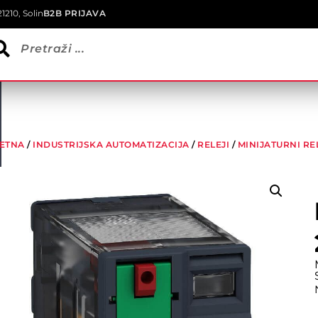
1210, Solin
B2B PRIJAVA
ETNA
/
INDUSTRIJSKA AUTOMATIZACIJA
/
RELEJI
/
MINIJATURNI RE