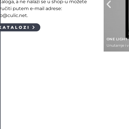
taloga, a ne nalazi se u shop-u možete
ručiti putem e-mail adrese:
fo@culic.net.
KATALOZI
ONE LIGHT
Unutarnje i 