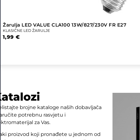
Žarulja LED VALUE CLA100 13W/827/230V FR E27
KLASIČNE LED ŽARULJE
1,99
€
atalozi
elistajte brojne kataloge naših dobavljača
naručite potrebnu rasvjetu i
ektromaterijal za Vas.
aki proizvod koji pronađete u jednom od