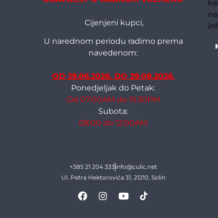
ka
na
Cijenjeni kupci,
in
U narednom periodu radimo prema
navedenom:
OD 29.06.2026. DO 29.08.2026.
Ponedjeljak do Petak:
Od 07:00AM do 15:30PM
Subota:
08:00 do 12:00AM
+385 21 204 333
info@culic.net
Ul. Petra Hektorovića 31, 21210, Solin