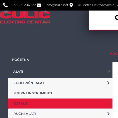
+385 21 204 333
info@culic.net
Ul. Petra Hektorovića 31, 2
POČ
POČETNA
ALATI
ELEKTRIČNI ALATI
MJERNI INSTRUMENTI
OSTALO
RUČNI ALATI