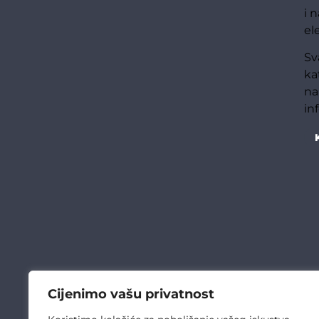
i 
el
Sv
ka
na
in
Cijenimo vašu privatnost