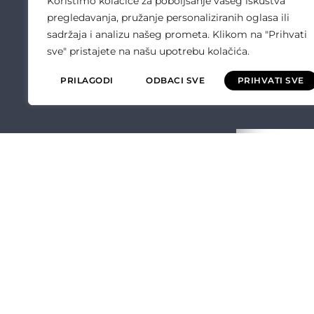
Koristimo kolačiće za poboljšanje vašeg iskustva
pregledavanja, pružanje personaliziranih oglasa ili
sadržaja i analizu našeg prometa. Klikom na "Prihvati
sve" pristajete na našu upotrebu kolačića.
PRILAGODI
ODBACI SVE
PRIHVATI SVE
ČULIĆ ELEKT
O NAMA
OPĆI UVJETI P
POLITIKA KVALI