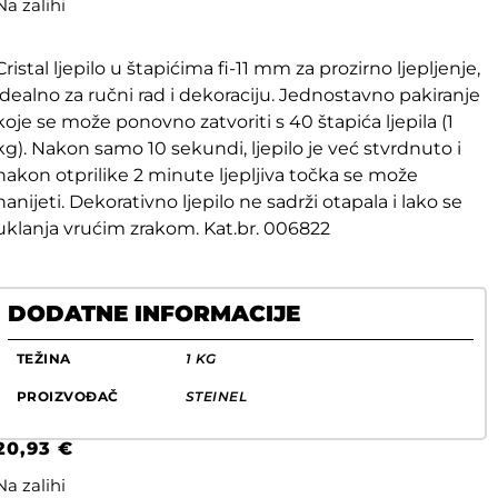
Na zalihi
Cristal ljepilo u štapićima fi-11 mm za prozirno ljepljenje,
idealno za ručni rad i dekoraciju. Jednostavno pakiranje
koje se može ponovno zatvoriti s 40 štapića ljepila (1
kg). Nakon samo 10 sekundi, ljepilo je već stvrdnuto i
nakon otprilike 2 minute ljepljiva točka se može
nanijeti. Dekorativno ljepilo ne sadrži otapala i lako se
uklanja vrućim zrakom. Kat.br. 006822
DODATNE INFORMACIJE
TEŽINA
1 KG
PROIZVOĐAČ
STEINEL
20,93
€
Na zalihi