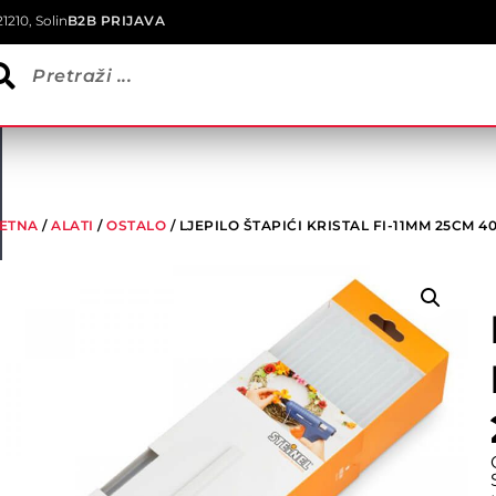
1210, Solin
B2B PRIJAVA
ETNA
/
ALATI
/
OSTALO
/ LJEPILO ŠTAPIĆI KRISTAL FI-11MM 25CM 