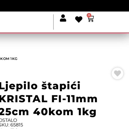
0
40KOM 1KG
Ljepilo štapići
KRISTAL FI-11mm
25cm 40kom 1kg
OSTALO
SKU: 65815