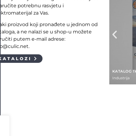
naručite potrebnu rasvjetu i
ektromaterijal za Vas.
aki proizvod koji pronađete u jednom od
taloga, a ne nalazi se u shop-u možete
ručiti putem e-mail adrese:
fo@culic.net.
KATALOZI
KATALOG T
Industrija