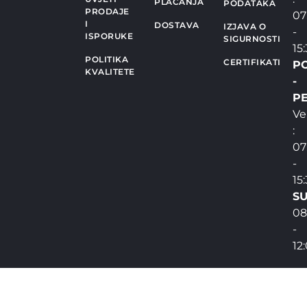
PLAĆANJA
PODATAKA
PRODAJE
07
I
DOSTAVA
IZJAVA O
-
ISPORUKE
SIGURNOSTI
15
POLITIKA
CERTIFIKATI
P
KVALITETE
-
PE
Ve
:
07
-
15
SU
08
-
12