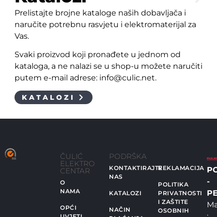
Prelistajte brojne kataloge naših dobavljača i
naručite potrebnu rasvjetu i elektromaterijal za
Vas.
Svaki proizvod koji pronađete u jednom od
kataloga, a ne nalazi se u shop-u možete naručiti
putem e-mail adrese: info@culic.net.
KATALOZI
ČULIĆ
PODRŠKA
ELEKTRO
KONTAKTIRAJTE
REKLAMACIJA
P
CENTAR
NAS
-
O
POLITIKA
NAMA
PE
KATALOZI
PRIVATNOSTI
I ZAŠTITE
Ma
OPĆI
NAČIN
OSOBNIH
:
UVJETI