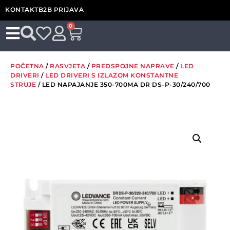
KONTAKT
B2B PRIJAVA
0
POČETNA
/
RASVJETA
/
PREDSPOJNE NAPRAVE
/
LED
DRIVERI
/
LED DRIVERI S IZLAZOM KONSTANTNE
STRUJE
/ LED NAPAJANJE 350-700MA DR DS-P-30/240/700