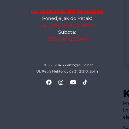
OD 29.06.2026. DO 29.08.2026.
Ponedjeljak do Petak:
Od 07:00AM do 15:30PM
Subota:
08:00 do 12:00AM
+385 21 204 333
info@culic.net
Ul. Petra Hektorovića 31, 21210, Solin
K
Pr
i 
el
Sv