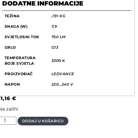
DODATNE INFORMACIJE
TEŽINA
,191 KG
SNAGA (W)
7,9
SVJETLOSNI TOK
750 LM
GRLO
G13
TEMPERATURA
3300 K
BOJE SVJETLA
PROIZVOĐAČ
LEDVANCE
NAPON
220…240 V
11,16
€
Na zalihi
DODAJ U KOŠARICU