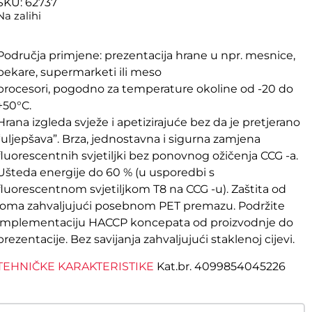
SKU: 62737
Na zalihi
Područja primjene: prezentacija hrane u npr. mesnice,
pekare, supermarketi ili meso
procesori, pogodno za temperature okoline od -20 do
+50°C.
Hrana izgleda svježe i apetizirajuće bez da je pretjerano
“uljepšava”. Brza, jednostavna i sigurna zamjena
fluorescentnih svjetiljki bez ponovnog ožičenja CCG -a.
Ušteda energije do 60 % (u usporedbi s
fluorescentnom svjetiljkom T8 na CCG -u). Zaštita od
loma zahvaljujući posebnom PET premazu. Podržite
implementaciju HACCP koncepata od proizvodnje do
prezentacije. Bez savijanja zahvaljujući staklenoj cijevi.
TEHNIČKE KARAKTERISTIKE
Kat.br. 4099854045226