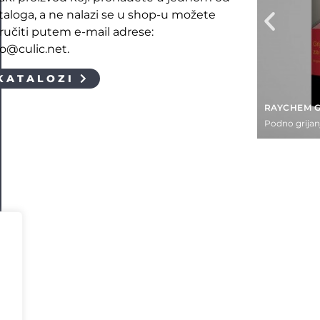
taloga, a ne nalazi se u shop-u možete
ručiti putem e-mail adrese:
fo@culic.net.
KATALOZI
RAYCHEM G
Podno grijan