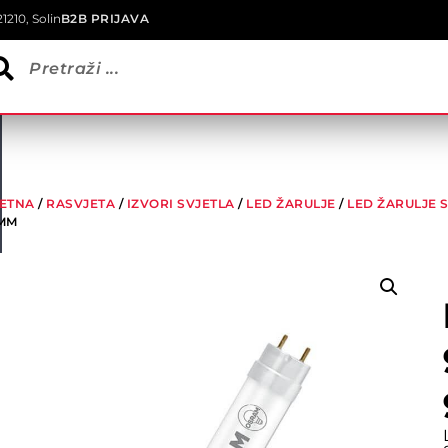
1210, Solin
B2B PRIJAVA
ETNA
/
RASVJETA
/
IZVORI SVJETLA
/
LED ŽARULJE
/
LED ŽARULJE 
MM