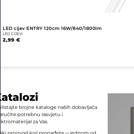
LED cijev ENTRY 120cm 16W/840/1800lm
LED CIJEVI
2,99
€
atalozi
elistajte brojne kataloge naših dobavljača
naručite potrebnu rasvjetu i
ektromaterijal za Vas.
aki proizvod koji pronađete u jednom od