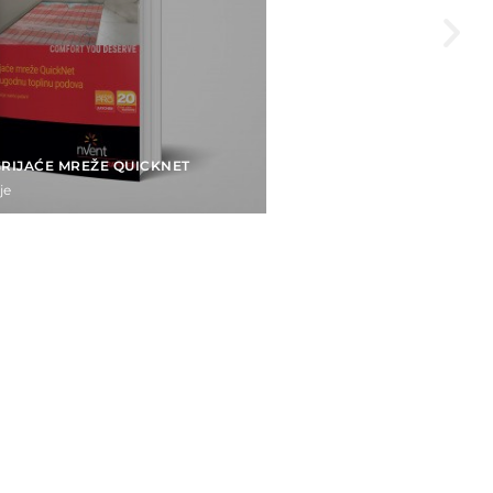
RIJAĆE MREŽE QUICKNET
je