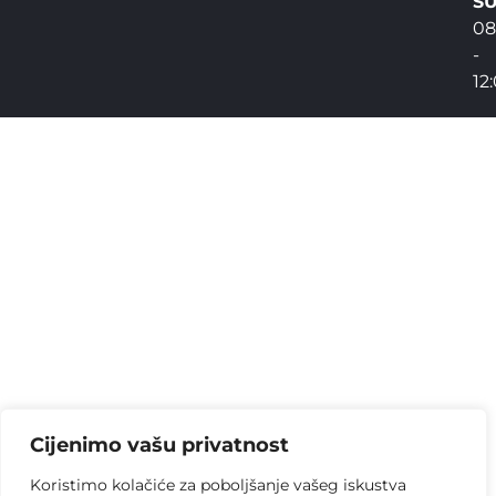
SU
08
-
12
Cijenimo vašu privatnost
Koristimo kolačiće za poboljšanje vašeg iskustva