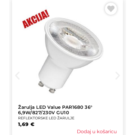
Žarulja LED Value PAR1680 36°
6,9W/827/230V GU10
REFLEKTORSKE LED ŽARULJE
1,69
€
Dodaj u košaricu