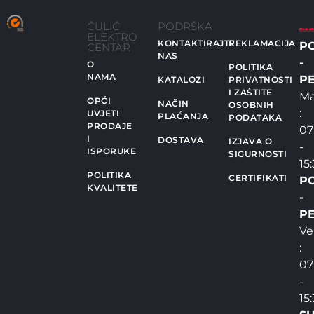
ČULIĆ
PODRŠKA
ELEKTRO
KONTAKTIRAJTE
REKLAMACIJA
P
CENTAR
NAS
-
O
POLITIKA
NAMA
PE
KATALOZI
PRIVATNOSTI
I ZAŠTITE
Ma
OPĆI
NAČIN
OSOBNIH
:
UVJETI
PLAĆANJA
PODATAKA
PRODAJE
07
I
DOSTAVA
IZJAVA O
-
ISPORUKE
SIGURNOSTI
15
POLITIKA
CERTIFIKATI
P
KVALITETE
-
PE
Ve
:
07
-
15