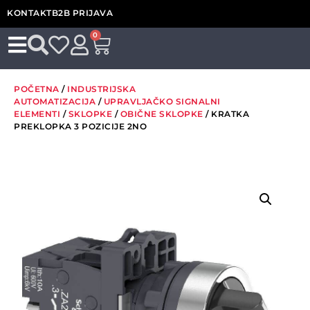
KONTAKT
B2B PRIJAVA
0
POČETNA
/
INDUSTRIJSKA
AUTOMATIZACIJA
/
UPRAVLJAČKO SIGNALNI
ELEMENTI
/
SKLOPKE
/
OBIČNE SKLOPKE
/ KRATKA
PREKLOPKA 3 POZICIJE 2NO