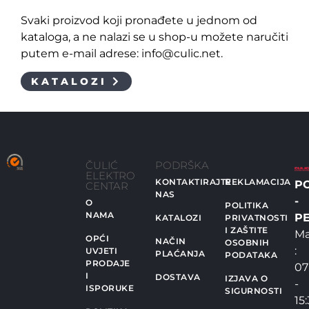
Svaki proizvod koji pronađete u jednom od
kataloga, a ne nalazi se u shop-u možete naručiti
putem e-mail adrese: info@culic.net.
KATALOZI
ČULIĆ
PODRŠKA
ELEKTRO
KONTAKTIRAJTE
REKLAMACIJA
P
CENTAR
NAS
-
O
POLITIKA
NAMA
PE
KATALOZI
PRIVATNOSTI
I ZAŠTITE
Ma
OPĆI
NAČIN
OSOBNIH
:
UVJETI
PLAĆANJA
PODATAKA
PRODAJE
07
I
DOSTAVA
IZJAVA O
-
ISPORUKE
SIGURNOSTI
15