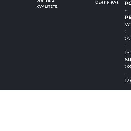
POLITIKA
CERTIFIKATI
P
KVALITETE
-
PE
Ve
:
07
-
15
SU
08
-
12