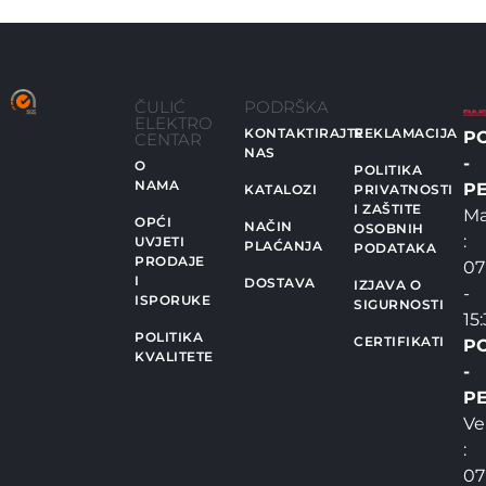
ČULIĆ
PODRŠKA
ELEKTRO
KONTAKTIRAJTE
REKLAMACIJA
P
CENTAR
NAS
-
O
POLITIKA
NAMA
PE
KATALOZI
PRIVATNOSTI
I ZAŠTITE
Ma
OPĆI
NAČIN
OSOBNIH
:
UVJETI
PLAĆANJA
PODATAKA
PRODAJE
07
I
DOSTAVA
IZJAVA O
-
ISPORUKE
SIGURNOSTI
15
POLITIKA
CERTIFIKATI
P
KVALITETE
-
PE
Ve
:
07