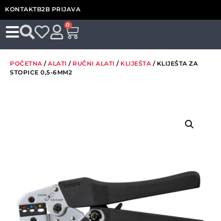
KONTAKT
B2B PRIJAVA
0
POČETNA
/
ALATI
/
RUČNI ALATI
/
KLIJEŠTA
/ KLIJEŠTA ZA
STOPICE 0,5-6MM2