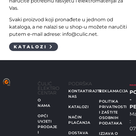
naručite potrebnu rasvjetu i elektromaterijal za
Vas.
Svaki proizvod koji pronađete u jednom od
kataloga, a ne nalazi se u shop-u možete naručiti
putem e-mail adrese: info@culic.net.
KATALOZI
ČULIĆ
PODRŠKA
ELEKTRO
KONTAKTIRAJTE
REKLAMACIJA
P
CENTAR
NAS
-
O
POLITIKA
NAMA
PE
KATALOZI
PRIVATNOSTI
I ZAŠTITE
Ma
OPĆI
NAČIN
OSOBNIH
:
UVJETI
PLAĆANJA
PODATAKA
PRODAJE
07
I
DOSTAVA
IZJAVA O
-