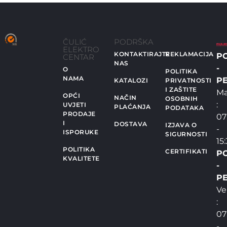
ČULIĆ
PODRŠKA
ELEKTRO
KONTAKTIRAJTE
REKLAMACIJA
P
CENTAR
NAS
-
O
POLITIKA
NAMA
PE
KATALOZI
PRIVATNOSTI
I ZAŠTITE
Ma
OPĆI
NAČIN
OSOBNIH
:
UVJETI
PLAĆANJA
PODATAKA
PRODAJE
07
I
DOSTAVA
IZJAVA O
-
ISPORUKE
SIGURNOSTI
15
POLITIKA
CERTIFIKATI
P
KVALITETE
-
PE
Ve
:
07
-