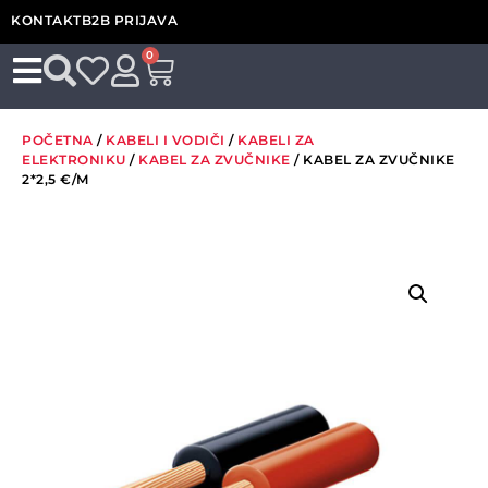
KONTAKT
B2B PRIJAVA
0
POČETNA
/
KABELI I VODIČI
/
KABELI ZA
ELEKTRONIKU
/
KABEL ZA ZVUČNIKE
/ KABEL ZA ZVUČNIKE
2*2,5 €/M