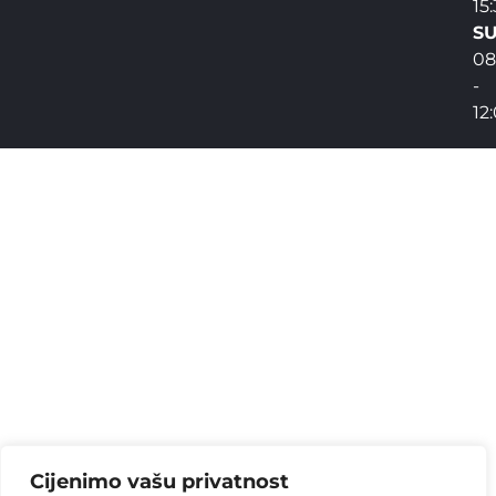
15
SU
08
-
12
Cijenimo vašu privatnost