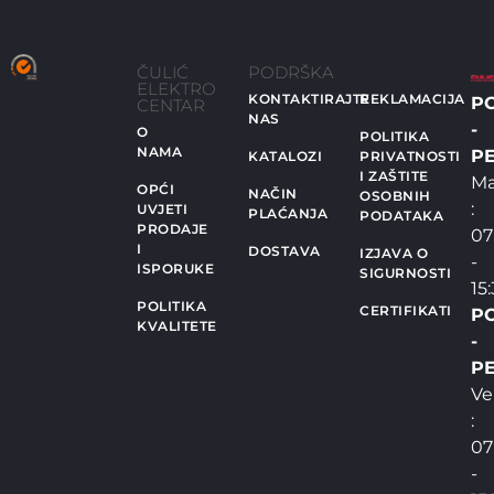
ČULIĆ
PODRŠKA
ELEKTRO
KONTAKTIRAJTE
REKLAMACIJA
P
CENTAR
NAS
-
O
POLITIKA
NAMA
PE
KATALOZI
PRIVATNOSTI
I ZAŠTITE
Ma
OPĆI
NAČIN
OSOBNIH
:
UVJETI
PLAĆANJA
PODATAKA
PRODAJE
07
I
DOSTAVA
IZJAVA O
-
ISPORUKE
SIGURNOSTI
15
POLITIKA
CERTIFIKATI
P
KVALITETE
-
PE
Ve
:
07
-