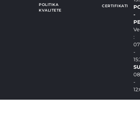
POLITIKA
CERTIFIKATI
P
KVALITETE
-
PE
Ve
:
07
-
15
SU
08
-
12