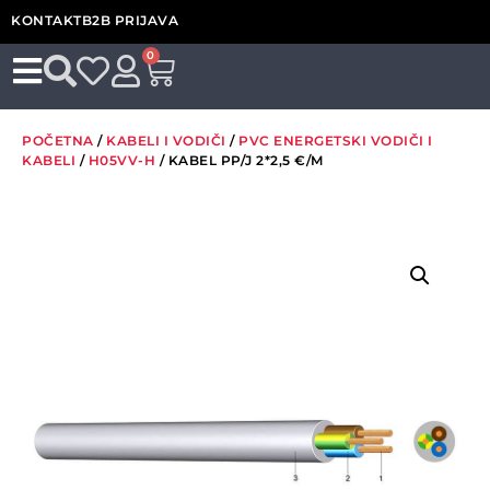
KONTAKT
B2B PRIJAVA
0
POČETNA
/
KABELI I VODIČI
/
PVC ENERGETSKI VODIČI I
KABELI
/
H05VV-H
/ KABEL PP/J 2*2,5 €/M