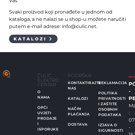
Vas.
Svaki proizvod koji pronađete u jednom od
kataloga, a ne nalazi se u shop-u možete naručiti
putem e-mail adrese: info@culic.net.
KATALOZI
ČULIĆ
PODRŠKA
ELEKTRO
KONTAKTIRAJTE
REKLAMACIJA
P
CENTAR
NAS
-
O
POLITIKA
NAMA
PE
KATALOZI
PRIVATNOSTI
I ZAŠTITE
Ma
OPĆI
NAČIN
OSOBNIH
:
UVJETI
PLAĆANJA
PODATAKA
PRODAJE
07
I
DOSTAVA
IZJAVA O
-
ISPORUKE
SIGURNOSTI
15