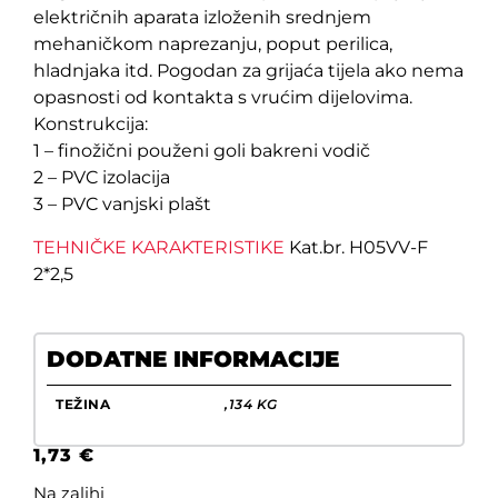
električnih aparata izloženih srednjem
mehaničkom naprezanju, poput perilica,
hladnjaka itd. Pogodan za grijaća tijela ako nema
opasnosti od kontakta s vrućim dijelovima.
Konstrukcija:
1 – finožični použeni goli bakreni vodič
2 – PVC izolacija
3 – PVC vanjski plašt
TEHNIČKE KARAKTERISTIKE
Kat.br. H05VV-F
2*2,5
DODATNE INFORMACIJE
TEŽINA
,134 KG
1,73
€
Na zalihi