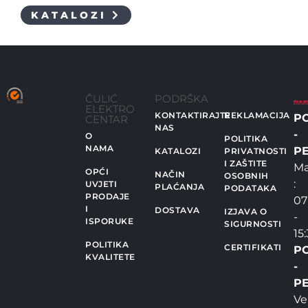
KATALOZI
ČULIĆ
PODRŠKA
ELEKTRO
KONTAKTIRAJTE
REKLAMACIJA
P
CENTAR
NAS
-
O
POLITIKA
NAMA
PE
KATALOZI
PRIVATNOSTI
I ZAŠTITE
Ma
OPĆI
NAČIN
OSOBNIH
:
UVJETI
PLAĆANJA
PODATAKA
PRODAJE
07
I
DOSTAVA
IZJAVA O
-
ISPORUKE
SIGURNOSTI
15
POLITIKA
CERTIFIKATI
P
KVALITETE
-
PE
Ve