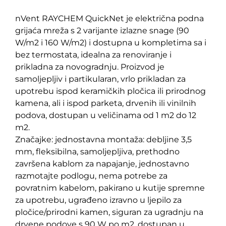
nVent RAYCHEM QuickNet je električna podna
grijaća mreža s 2 varijante izlazne snage (90
W/m2 i 160 W/m2) i dostupna u kompletima sa i
bez termostata, idealna za renoviranje i
prikladna za novogradnju. Proizvod je
samoljepljiv i partikularan, vrlo prikladan za
upotrebu ispod keramičkih pločica ili prirodnog
kamena, ali i ispod parketa, drvenih ili vinilnih
podova, dostupan u veličinama od 1 m2 do 12
m2.
Značajke: jednostavna montaža: debljine 3,5
mm, fleksibilna, samoljepljiva, prethodno
završena kablom za napajanje, jednostavno
razmotajte podlogu, nema potrebe za
povratnim kabelom, pakirano u kutije spremne
za upotrebu, ugrađeno izravno u ljepilo za
pločice/prirodni kamen, siguran za ugradnju na
drvene podove s 90 W po m2, dostupan u