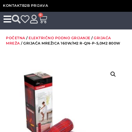
KONTAKT
B2B PRIJAVA
0
POČETNA
/
ELEKTRIČNO PODNO GRIJANJE
/
GRIJAĆA
MREŽA
/ GRIJAĆA MREŽICA 160W/M2 R-QN-P-5,0M2 800W