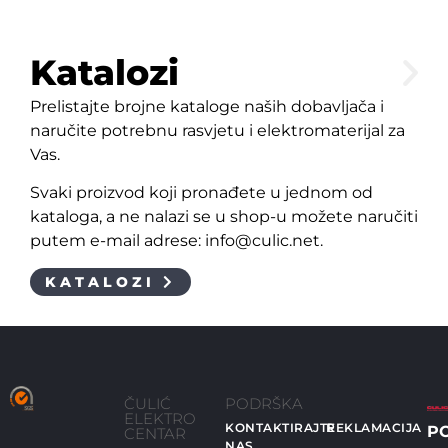
Katalozi
Prelistajte brojne kataloge naših dobavljača i
naručite potrebnu rasvjetu i elektromaterijal za
Vas.
Svaki proizvod koji pronađete u jednom od
kataloga, a ne nalazi se u shop-u možete naručiti
putem e-mail adrese: info@culic.net.
KATALOZI
ČULIĆ
PODRŠKA
ELEKTRO
KONTAKTIRAJTE
REKLAMACIJA
P
CENTAR
NAS