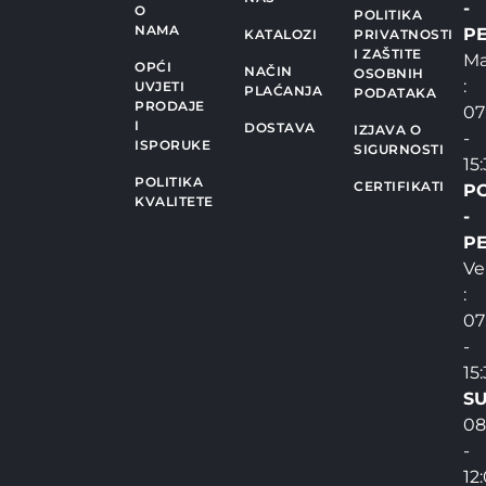
-
O
POLITIKA
NAMA
PE
KATALOZI
PRIVATNOSTI
I ZAŠTITE
Ma
OPĆI
NAČIN
OSOBNIH
:
UVJETI
PLAĆANJA
PODATAKA
PRODAJE
07
I
DOSTAVA
IZJAVA O
-
ISPORUKE
SIGURNOSTI
15
POLITIKA
CERTIFIKATI
P
KVALITETE
-
PE
Ve
:
07
-
15
SU
08
-
12