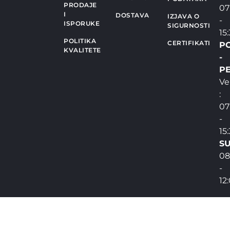
PRODAJE
07
I
DOSTAVA
IZJAVA O
-
ISPORUKE
SIGURNOSTI
15
POLITIKA
CERTIFIKATI
P
KVALITETE
-
PE
Ve
:
07
-
15
SU
08
-
12