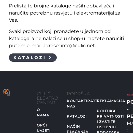
Prelistajte brojne kataloge naših dobavljača i
naručite potrebnu rasvjetu i elektromaterijal za
Vas.
Svaki proizvod koji pronađete u jednom od
kataloga, a ne nalazi se u shop-u možete naručiti
putem e-mail adrese: info@culic.net.
KATALOZI
ČULIĆ
PODRŠKA
ELEKTRO
KONTAKTIRAJTE
REKLAMACIJA
P
CENTAR
NAS
-
O
POLITIKA
NAMA
PE
KATALOZI
PRIVATNOSTI
I ZAŠTITE
Ma
OPĆI
NAČIN
OSOBNIH
:
UVJETI
PLAĆANJA
PODATAKA