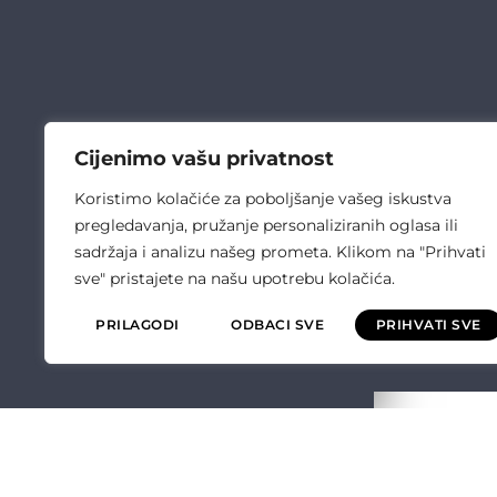
Cijenimo vašu privatnost
Koristimo kolačiće za poboljšanje vašeg iskustva
pregledavanja, pružanje personaliziranih oglasa ili
sadržaja i analizu našeg prometa. Klikom na "Prihvati
sve" pristajete na našu upotrebu kolačića.
PRILAGODI
ODBACI SVE
PRIHVATI SVE
ČULIĆ ELEKT