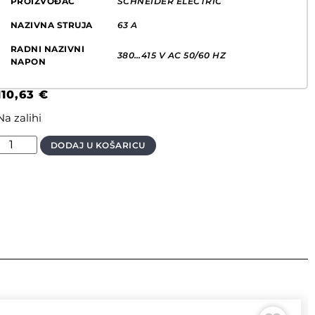
PROIZVOĐAČ
SCHNEIDER ELECTRIC
NAZIVNA STRUJA
63 A
RADNI NAZIVNI
380…415 V AC 50/60 HZ
NAPON
110,63
€
Na zalihi
DODAJ U KOŠARICU