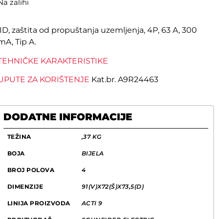
Na zalihi
iID, zaštita od propuštanja uzemljenja, 4P, 63 A, 300
mA, Tip A.
TEHNIČKE KARAKTERISTIKE
UPUTE ZA KORIŠTENJE
Kat.br. A9R24463
DODATNE INFORMACIJE
TEŽINA
,37 KG
BOJA
BIJELA
BROJ POLOVA
4
DIMENZIJE
91(V)X72(Š)X73,5(D)
LINIJA PROIZVODA
ACTI 9