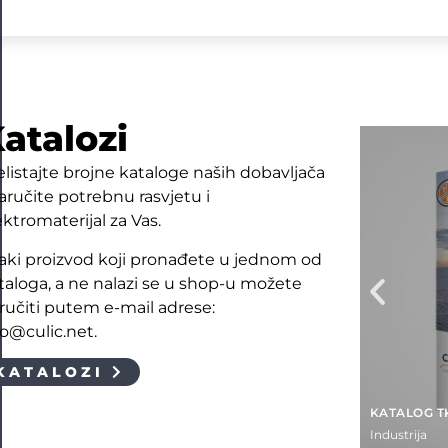
atalozi
elistajte brojne kataloge naših dobavljača
naručite potrebnu rasvjetu i
ektromaterijal za Vas.
aki proizvod koji pronađete u jednom od
taloga, a ne nalazi se u shop-u možete
ručiti putem e-mail adrese:
fo@culic.net.
KATALOZI
KATALOG T
Industrija