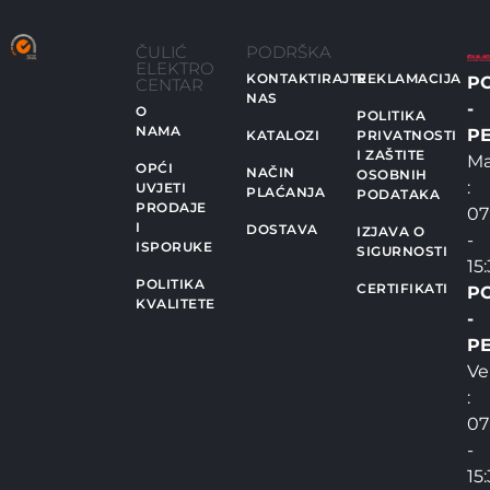
ČULIĆ
PODRŠKA
ELEKTRO
KONTAKTIRAJTE
REKLAMACIJA
P
CENTAR
NAS
-
O
POLITIKA
NAMA
PE
KATALOZI
PRIVATNOSTI
I ZAŠTITE
Ma
OPĆI
NAČIN
OSOBNIH
:
UVJETI
PLAĆANJA
PODATAKA
PRODAJE
07
I
DOSTAVA
IZJAVA O
-
ISPORUKE
SIGURNOSTI
15
POLITIKA
CERTIFIKATI
P
KVALITETE
-
PE
Ve
:
07
-
15