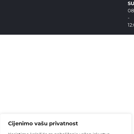
SU
08
-
12
Cijenimo vašu privatnost