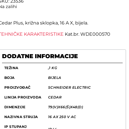
SKU: 23536
Na zalihi
Cedar Plus, križna sklopka, 16 A X, bijela.
TEHNIČKE KARAKTERISTIKE
Kat.br. WDE000570
DODATNE INFORMACIJE
TEŽINA
,1 KG
BOJA
BIJELA
PROIZVOĐAČ
SCHNEIDER ELECTRIC
LINIJA PROIZVODA
CEDAR
DIMENZIJE
79(V)X66(Š)X48(D)
NAZIVNA STRUJA
16 AX 250 V AC
IP STUPANJ