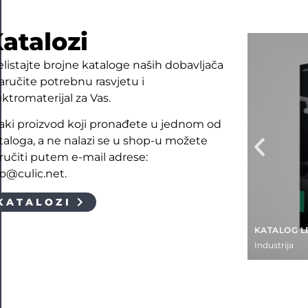
atalozi
elistajte brojne kataloge naših dobavljača
naručite potrebnu rasvjetu i
ektromaterijal za Vas.
aki proizvod koji pronađete u jednom od
taloga, a ne nalazi se u shop-u možete
ručiti putem e-mail adrese:
fo@culic.net.
KATALOZI
KATALOG L
Industrija