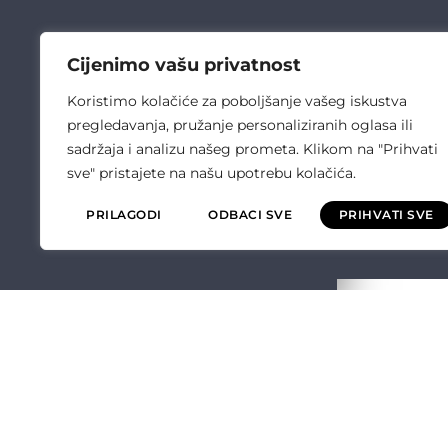
Cijenimo vašu privatnost
Koristimo kolačiće za poboljšanje vašeg iskustva
pregledavanja, pružanje personaliziranih oglasa ili
sadržaja i analizu našeg prometa. Klikom na "Prihvati
sve" pristajete na našu upotrebu kolačića.
PRILAGODI
ODBACI SVE
PRIHVATI SVE
ČULIĆ ELEKT
O NAMA
OPĆI UVJETI P