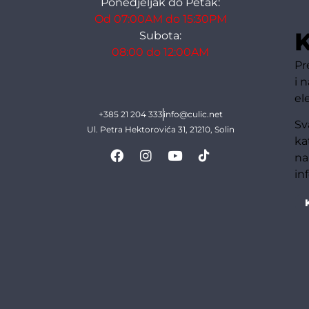
Ponedjeljak do Petak:
Od 07:00AM do 15:30PM
K
Subota:
08:00 do 12:00AM
Pr
i 
el
+385 21 204 333
info@culic.net
Sv
Ul. Petra Hektorovića 31, 21210, Solin
ka
na
in