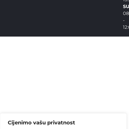
SU
08
-
12
Cijenimo vašu privatnost