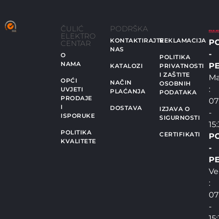
ČULIĆ
PODRŠKA
ELEKTRO
KONTAKTIRAJTE
REKLAMACIJA
P
CENTAR
NAS
-
O
POLITIKA
NAMA
PE
KATALOZI
PRIVATNOSTI
I ZAŠTITE
Ma
OPĆI
NAČIN
OSOBNIH
:
UVJETI
PLAĆANJA
PODATAKA
PRODAJE
07
I
DOSTAVA
IZJAVA O
-
ISPORUKE
SIGURNOSTI
15
POLITIKA
CERTIFIKATI
P
KVALITETE
-
PE
Ve
:
07
-
15