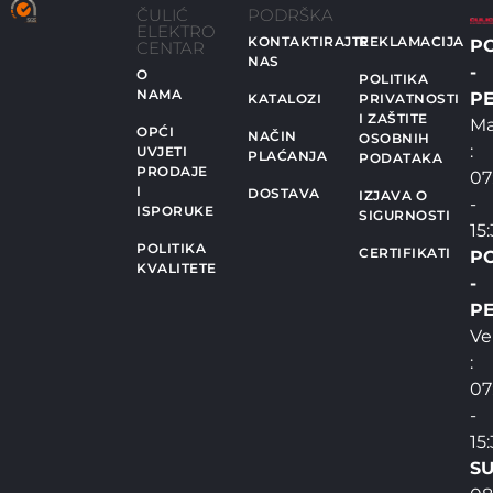
ČULIĆ
PODRŠKA
ELEKTRO
KONTAKTIRAJTE
REKLAMACIJA
P
CENTAR
NAS
-
O
POLITIKA
NAMA
PE
KATALOZI
PRIVATNOSTI
I ZAŠTITE
Ma
OPĆI
NAČIN
OSOBNIH
:
UVJETI
PLAĆANJA
PODATAKA
PRODAJE
07
I
DOSTAVA
IZJAVA O
-
ISPORUKE
SIGURNOSTI
15
POLITIKA
CERTIFIKATI
P
KVALITETE
-
PE
Ve
:
07
-
15
SU