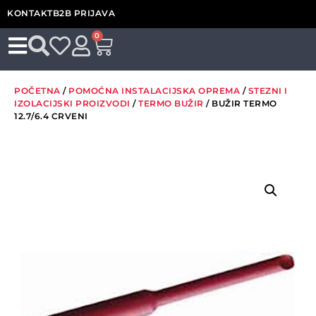
KONTAKT
B2B PRIJAVA
0
POČETNA
/
POMOĆNA INSTALACIJSKA OPREMA
/
STEZNI I
IZOLACIJSKI PROIZVODI
/
TERMO BUŽIR
/ BUŽIR TERMO
12.7/6.4 CRVENI