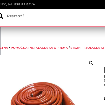
1210, Solin
B2B PRIJAVA
ETNA
/
POMOĆNA INSTALACIJSKA OPREMA
/
STEZNI I IZOLACIJSK