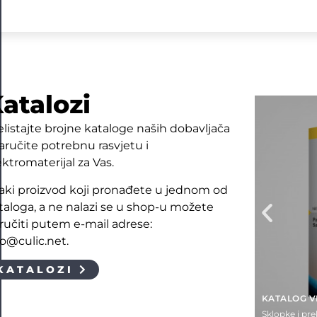
atalozi
elistajte brojne kataloge naših dobavljača
naručite potrebnu rasvjetu i
ektromaterijal za Vas.
aki proizvod koji pronađete u jednom od
taloga, a ne nalazi se u shop-u možete
ručiti putem e-mail adrese:
fo@culic.net.
KATALOZI
KATALOG V
Sklopke i pre