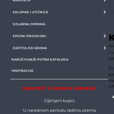
RASVJETA
SKLOPKE I UTIČNICE
SOLARNA OPREMA
K
SPOJNI PROIZVODI
Pr
ZAŠTITA OD GROMA
i 
el
NARUČIVANJE PUTEM KATALOGA
Sv
INSPIRACIJA
ka
na
in
OBAVIJEST O RADNOM VREMENU
Cijenjeni kupci,
U narednom periodu radimo prema