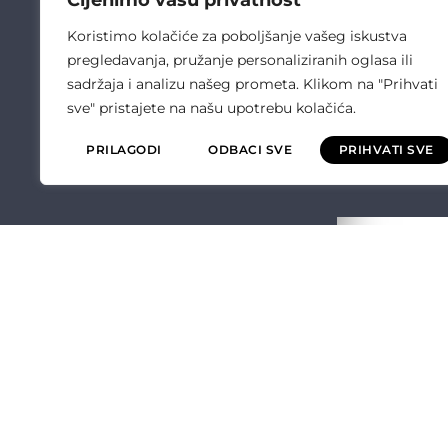
Cijenimo vašu privatnost
Koristimo kolačiće za poboljšanje vašeg iskustva
pregledavanja, pružanje personaliziranih oglasa ili
sadržaja i analizu našeg prometa. Klikom na "Prihvati
sve" pristajete na našu upotrebu kolačića.
PRILAGODI
ODBACI SVE
PRIHVATI SVE
ČULIĆ ELEKT
O NAMA
OPĆI UVJETI P
POLITIKA KVALI