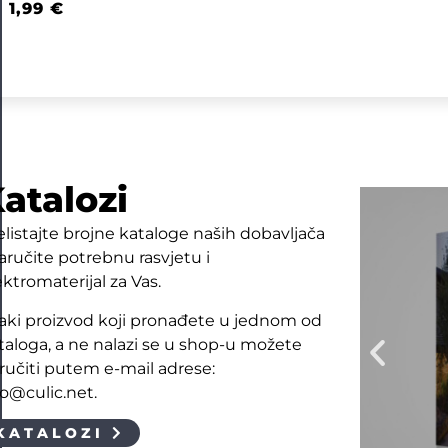
1,99
€
atalozi
elistajte brojne kataloge naših dobavljača
naručite potrebnu rasvjetu i
ektromaterijal za Vas.
aki proizvod koji pronađete u jednom od
taloga, a ne nalazi se u shop-u možete
ručiti putem e-mail adrese:
fo@culic.net.
KATALOZI