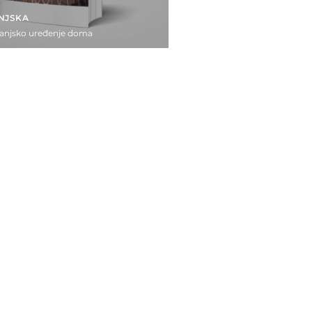
ANJSKA
vanjsko uređenje doma