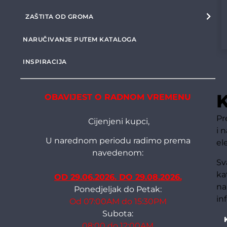
ZAŠTITA OD GROMA
NARUČIVANJE PUTEM KATALOGA
INSPIRACIJA
K
OBAVIJEST O RADNOM VREMENU
Pr
Cijenjeni kupci,
i 
U narednom periodu radimo prema
el
navedenom:
Sv
ka
OD 29.06.2026. DO 29.08.2026.
na
Ponedjeljak do Petak:
in
Od 07:00AM do 15:30PM
Subota:
08:00 do 12:00AM