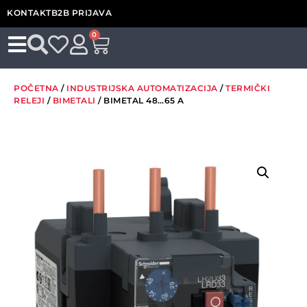
KONTAKT
B2B PRIJAVA
0
POČETNA
/
INDUSTRIJSKA AUTOMATIZACIJA
/
TERMIČKI
RELEJI
/
BIMETALI
/ BIMETAL 48…65 A