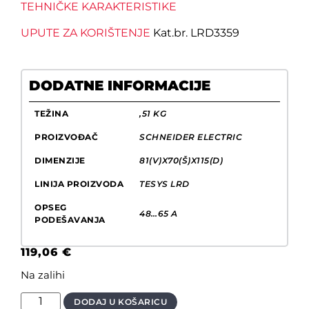
TEHNIČKE KARAKTERISTIKE
UPUTE ZA KORIŠTENJE
Kat.br. LRD3359
DODATNE INFORMACIJE
TEŽINA
,51 KG
PROIZVOĐAČ
SCHNEIDER ELECTRIC
DIMENZIJE
81(V)X70(Š)X115(D)
LINIJA PROIZVODA
TESYS LRD
OPSEG
48…65 A
PODEŠAVANJA
119,06
€
Na zalihi
DODAJ U KOŠARICU