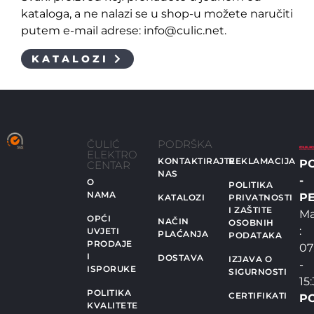
kataloga, a ne nalazi se u shop-u možete naručiti
putem e-mail adrese: info@culic.net.
KATALOZI
ČULIĆ
PODRŠKA
ELEKTRO
KONTAKTIRAJTE
REKLAMACIJA
P
CENTAR
NAS
-
O
POLITIKA
NAMA
PE
KATALOZI
PRIVATNOSTI
I ZAŠTITE
Ma
OPĆI
NAČIN
OSOBNIH
:
UVJETI
PLAĆANJA
PODATAKA
PRODAJE
07
I
DOSTAVA
IZJAVA O
-
ISPORUKE
SIGURNOSTI
15
POLITIKA
CERTIFIKATI
P
KVALITETE