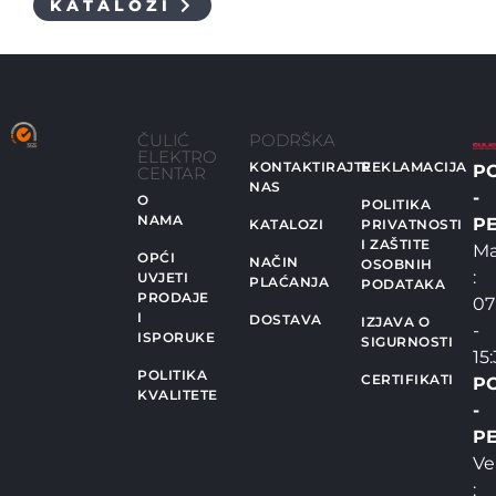
KATALOZI
ČULIĆ
PODRŠKA
ELEKTRO
KONTAKTIRAJTE
REKLAMACIJA
P
CENTAR
NAS
-
O
POLITIKA
NAMA
PE
KATALOZI
PRIVATNOSTI
I ZAŠTITE
Ma
OPĆI
NAČIN
OSOBNIH
:
UVJETI
PLAĆANJA
PODATAKA
PRODAJE
07
I
DOSTAVA
IZJAVA O
-
ISPORUKE
SIGURNOSTI
15
POLITIKA
CERTIFIKATI
P
KVALITETE
-
PE
Ve
: