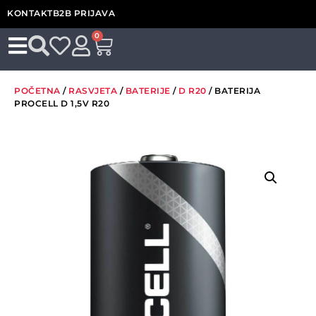
KONTAKT
B2B PRIJAVA
0
POČETNA
/
RASVJETA
/
BATERIJE
/
D R20
/ BATERIJA
PROCELL D 1,5V R20