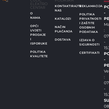
ČULIĆ
PODRŠKA
ELEKTRO
KONTAKTIRAJTE
REKLAMACIJA
P
CENTAR
NAS
-
O
POLITIKA
NAMA
PE
KATALOZI
PRIVATNOSTI
I ZAŠTITE
Ma
OPĆI
NAČIN
OSOBNIH
:
UVJETI
PLAĆANJA
PODATAKA
PRODAJE
07
I
DOSTAVA
IZJAVA O
-
ISPORUKE
SIGURNOSTI
15
POLITIKA
CERTIFIKATI
P
KVALITETE
-
PE
Ve
:
07
-
15
SU
08