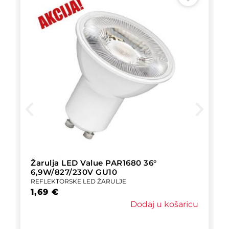
Žarulja LED Value PAR1680 36°
6,9W/827/230V GU10
REFLEKTORSKE LED ŽARULJE
1,69
€
Dodaj u košaricu