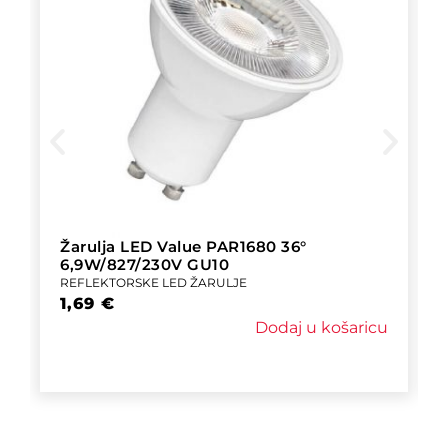
Žarulja LED Value PAR1680 36°
6,9W/827/230V GU10
REFLEKTORSKE LED ŽARULJE
1,69
€
Dodaj u košaricu