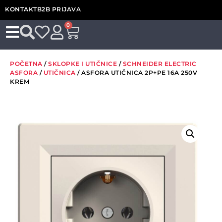
KONTAKT
B2B PRIJAVA
0
POČETNA
/
SKLOPKE I UTIČNICE
/
SCHNEIDER ELECTRIC
ASFORA
/
UTIČNICA
/ ASFORA UTIČNICA 2P+PE 16A 250V
KREM