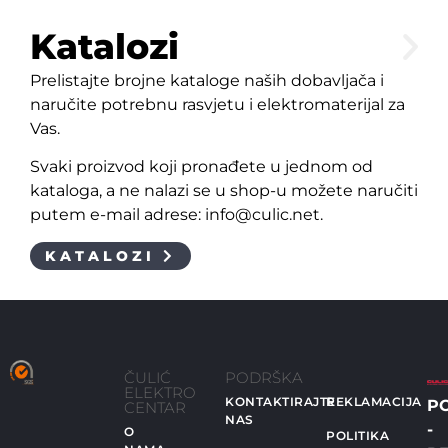
Katalozi
Prelistajte brojne kataloge naših dobavljača i
naručite potrebnu rasvjetu i elektromaterijal za
Vas.
Svaki proizvod koji pronađete u jednom od
kataloga, a ne nalazi se u shop-u možete naručiti
putem e-mail adrese: info@culic.net.
KATALOZI
ČULIĆ
PODRŠKA
ELEKTRO
KONTAKTIRAJTE
REKLAMACIJA
P
CENTAR
NAS
-
O
POLITIKA