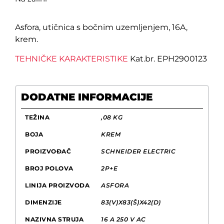
Asfora, utičnica s bočnim uzemljenjem, 16A,
krem.
TEHNIČKE KARAKTERISTIKE
Kat.br. EPH2900123
DODATNE INFORMACIJE
TEŽINA
,08 KG
BOJA
KREM
PROIZVOĐAČ
SCHNEIDER ELECTRIC
BROJ POLOVA
2P+E
LINIJA PROIZVODA
ASFORA
DIMENZIJE
83(V)X83(Š)X42(D)
NAZIVNA STRUJA
16 A 250 V AC