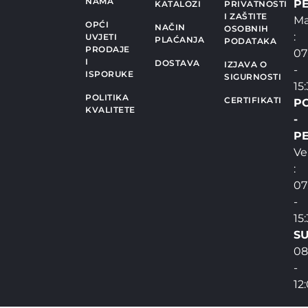
NAMA
PE
KATALOZI
PRIVATNOSTI
I ZAŠTITE
Ma
OPĆI
NAČIN
OSOBNIH
:
UVJETI
PLAĆANJA
PODATAKA
PRODAJE
07
I
DOSTAVA
IZJAVA O
-
ISPORUKE
SIGURNOSTI
15
POLITIKA
CERTIFIKATI
P
KVALITETE
-
PE
Ve
:
07
-
15
SU
08
-
12