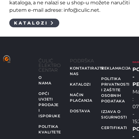
kataloga, a ne nalazi se u shop-u možete naručiti
putem e-mail adrese: info@culic.net.
KATALOZI
ČULIĆ
PODRŠKA
ELEKTRO
KONTAKTIRAJTE
REKLAMACIJA
P
CENTAR
NAS
-
O
POLITIKA
NAMA
PE
KATALOZI
PRIVATNOSTI
I ZAŠTITE
Ma
OPĆI
NAČIN
OSOBNIH
:
UVJETI
PLAĆANJA
PODATAKA
PRODAJE
07
I
DOSTAVA
IZJAVA O
-
ISPORUKE
SIGURNOSTI
15
POLITIKA
CERTIFIKATI
P
KVALITETE
-