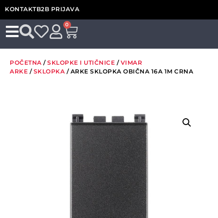
KONTAKT
B2B PRIJAVA
0
POČETNA
/
SKLOPKE I UTIČNICE
/
VIMAR
ARKE
/
SKLOPKA
/ ARKE SKLOPKA OBIČNA 16A 1M CRNA